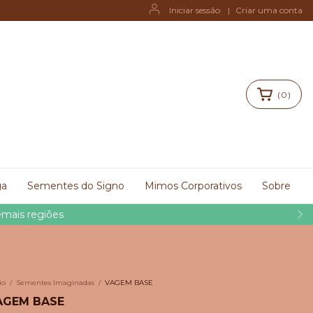
Iniciar sessão
|
Criar uma conta
(
0
)
ga
Sementes do Signo
Mimos Corporativos
Sobre
emais regiões
io
/
Sementes Imaginadas
/
VAGEM BASE
AGEM BASE