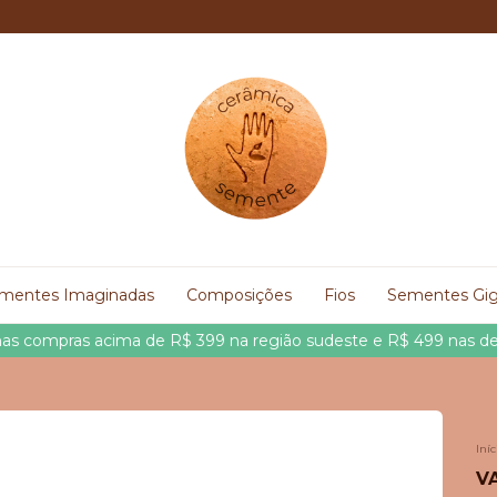
mentes Imaginadas
Composições
Fios
Sementes Gi
 nas compras acima de R$ 399 na região sudeste e R$ 499 nas d
Iníc
V