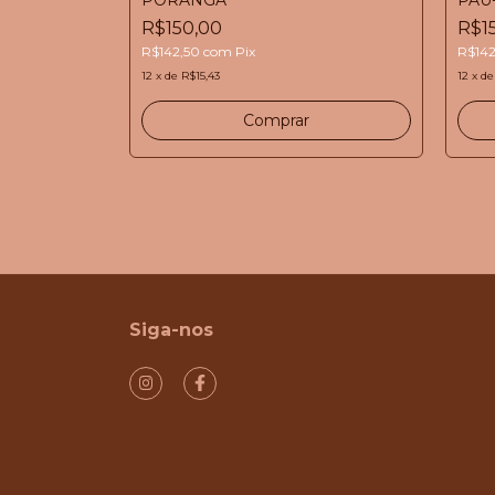
R$150,00
R$1
R$142,50
com
Pix
R$14
12
x
de
R$15,43
12
x
d
Siga-nos