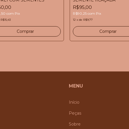
50,00
R$95,00
2,50
com
Pix
R$90,25
com
Pix
e
R$15,43
12
x
de
R$9,77
MENU
Início
Peças
Sobre