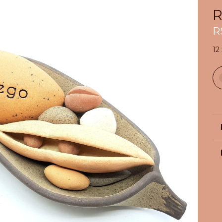
R
R
12