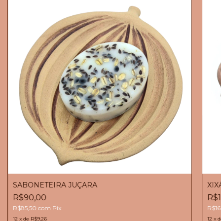
SABONETEIRA JUÇARA
XIX
R$90,00
R$1
R$85,50
com
Pix
R$16
12
x
de
R$9,26
12
x