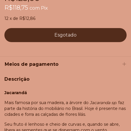
R$118,75
com
Pix
12
x
de
R$12,86
Meios de pagamento
Descrição
Jacarandá
Mais famosa por sua madeira, a árvore do
Jacaranda sp
. faz
parte da história do mobiliário no Brasil. Hoje é presente nas
cidades e forra as calçadas de flores lilás.
Seu fruto é lenhoso e cheio de curvas e, quando se abre,
libera as sementes que se dispersam com o vento.