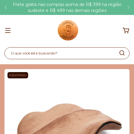
Frete grátis nas compras acima de R$ 399 na região
sudeste e R$ 499 nas demais regiões
ESGOTADO