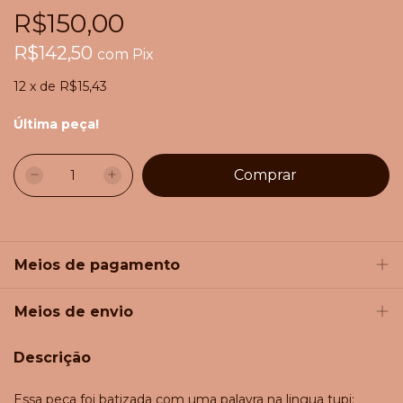
R$150,00
R$142,50
com
Pix
12
x
de
R$15,43
Última peça!
Meios de pagamento
Meios de envio
Descrição
Essa peça foi batizada com uma palavra na lingua tupi: