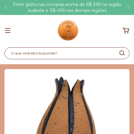
Frete grátis nas compras acima de R$ 399 na região
sudeste e R$ 499 nas demais regiões